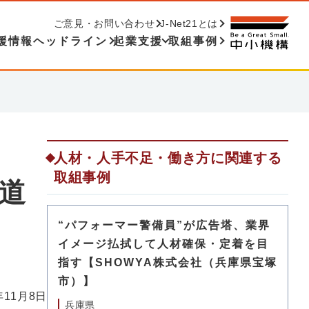
ご意見・お問い合わせ
J-Net21とは
援情報ヘッドライン
起業支援
取組事例
人材・人手不足・働き方に関連する
取組事例
海道
“パフォーマー警備員”が広告塔、業界
イメージ払拭して人材確保・定着を目
指す【SHOWYA株式会社（兵庫県宝塚
市）】
年11月8日
兵庫県