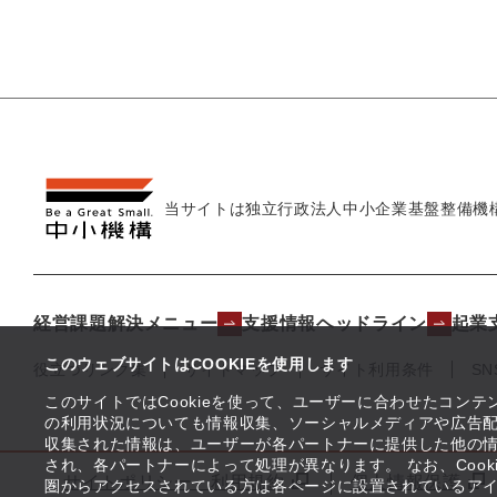
当サイトは独立行政法人
中小企業基盤整備機
経営課題解決メニュー
支援情報ヘッドライン
起業
このウェブサイトはCOOKIEを使用します
役立つリンク集
サイトマップ
サイト利用条件
S
このサイトではCookieを使って、ユーザーに合わせたコン
の利用状況についても情報収集、ソーシャルメディアや広告配
収集された情報は、ユーザーが各パートナーに提供した他の
され、各パートナーによって処理が異なります。 なお、Coo
サイトポリシー・利用規約
個人情報保護
圏からアクセスされている方は各ページに設置されているア