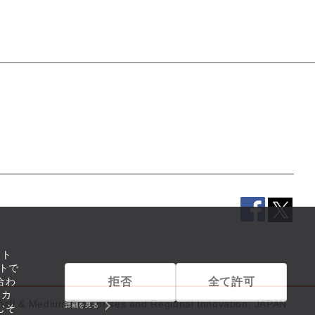
イト
トで
拒否
全て許可
合わ
リカ
mall & Medium Enterprises and Regional Innovation, JAPAN
詳細を見る
むそ