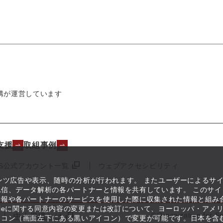
構が運営しています
支援
取組事例
NS公式アカウント一覧
ウェブアクセシビリティ
テンツ広告や表示、随時の分析が行われます。 またユーザーによるサ
信、データ解析の各パートナーと情報を共有しています。 このサイ
情報や各パートナーのサービスを使用した際に収集された情報と組み
kieに関する同意内容の変更または改訂について、ヨーロッパ・アメ
©Organization for S
中小機構とは
イコン（画面左下にある黒いアイコン）で変更が可能です。日本を含