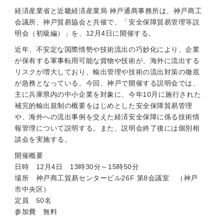
経済産業省と近畿経済産業局 神戸通商事務所は、神戸商工
会議所、神戸貿易協会と共催で、「安全保障貿易管理等説
明会（初級編）」を、12月4日に開催する。
近年、不安定な国際情勢や技術流出の巧妙化により、企業
が保有する軍事転用可能な貨物や技術が、海外に流出する
リスクが増大しており、輸出管理や技術の流出対策の徹底
が急務となっている。今回、神戸で開催する説明会では、
主に兵庫県内の中小企業を対象に、今年10月に施行された
補完的輸出規制の概要をはじめとした安全保障貿易管理
や、海外への流出事例を交えた経済安全保障に係る技術情
報管理について説明する。また、説明会終了後には個別相
談会を実施する。
開催概要
日時 12月4日 13時30分～15時50分
場所 神戸商工貿易センタービル26F 第8会議室 （神戸
市中央区）
定員 50名
参加費 無料