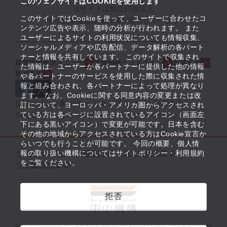
このウェブサイトはCOOKIEを使用します
当サイトは独立行政法人
このサイトではCookieを使って、ユーザーに合わせたコ
中小企業基盤整備機構が運営しています
ンテンツ広告や表示、随時の分析が行われます。 また
ユーザーによるサイトの利用状況についても情報収集、
ソーシャルメディアや広告配信、データ解析の各パート
ナーと情報を共有しています。 このサイトで収集され
経営課題解決メニュー
支援情報ヘッドライン
起業支援
た情報は、ユーザーが各パートナーに提供した他の情報
取組事例
や各パートナーのサービスを使用した際に収集された情
報と組み合わされ、各パートナーによって処理が異なり
ます。 なお、Cookieに関する同意内容の変更または改
役立つリンク集
サイトマップ
サイト利用条件
訂について、ヨーロッパ・アメリカ圏からアクセスされ
ている方は各ページに設置されているアイコン（画面左
SNS公式アカウント一覧
ウェブアクセシビリティ
下にある黒いアイコン）で変更が可能です。日本を含む
その他の地域からアクセスされている方はCookie宣言か
らいつでも行うことが可能です。 今回の概要、個人情
サイトポリシー・利用規約
報の取り扱い機構についてはサイトポリシー・利用規約
個人情報保護
をご覧ください。
中小機構とは
拒否
©Organization for Small & Medium Enterprises and Regional