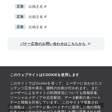
広告
出稿主名
広告
出稿主名
広告
出稿主名
バナー広告のお問い合わせはこちらから
このウェブサイトはCOOKIEを使用します
当サイトは独立行政法人
このサイトではCookieを使って、ユーザーに合わせたコ
中小企業基盤整備機構が運営しています
ンテンツ広告や表示、随時の分析が行われます。 また
ユーザーによるサイトの利用状況についても情報収集、
ソーシャルメディアや広告配信、データ解析の各パート
ナーと情報を共有しています。 このサイトで収集され
経営課題解決メニュー
支援情報ヘッドライン
起業支援
た情報は、ユーザーが各パートナーに提供した他の情報
取組事例
や各パートナーのサービスを使用した際に収集された情