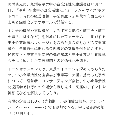
岡財務支局、九州各県の中小企業活性化協議会は11月13
日、「令和5年度中小企業活性化フォーラム～ウィズ/ポス
トコロナ時代の経営改善・事業再生～」を熊本市西区のく
まもと森都心プラザホールで開催する。
主に金融機関や支援機関（よろず支援拠点や商工会・商工
会議所、財団など）を対象にしたフォーラム。「挑戦する
中小企業応援パッケージ」を含めた資金繰りなどの支援施
策や、事業再生に携わる金融機関の支援事例を紹介する。
経営改善・事業再生支援の機運醸成と中小企業活性化協議
会をはじめとした支援機関との関係強化を図る。
トークセッションでは、支援のイメージを深めてもらうた
め、中小企業活性化協議会が事業再生支援に携わった事例
について、経営者、コンサルティング会社、中小企業活性
化協議会それぞれの立場から振り返り、支援のポイントや
留意点などを解説してもらう。
会場の定員は150人（先着順）。参加費は無料。オンライ
ン（Microsoft Teams）でも参加できる。申し込み締め切
りは11月10日。