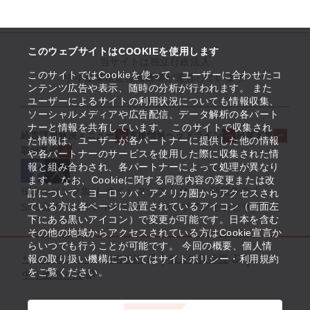
このウェブサイトはCOOKIEを使用します
当サイトは独立行政法人
このサイトではCookieを使って、ユーザーに合わせたコ
中小企業基盤整備機構が運営しています
ンテンツ広告や表示、随時の分析が行われます。 また
ユーザーによるサイトの利用状況についても情報収集、
ソーシャルメディアや広告配信、データ解析の各パート
ナーと情報を共有しています。 このサイトで収集され
経営課題解決メニュー
支援情報ヘッドライン
起業支援
た情報は、ユーザーが各パートナーに提供した他の情報
取組事例
や各パートナーのサービスを使用した際に収集された情
報と組み合わされ、各パートナーによって処理が異なり
ます。 なお、Cookieに関する同意内容の変更または改
役立つリンク集
サイトマップ
サイト利用条件
訂について、ヨーロッパ・アメリカ圏からアクセスされ
ている方は各ページに設置されているアイコン（画面左
SNS公式アカウント一覧
ウェブアクセシビリティ
下にある黒いアイコン）で変更が可能です。日本を含む
その他の地域からアクセスされている方はCookie宣言か
らいつでも行うことが可能です。 今回の概要、個人情
サイトポリシー・利用規約
報の取り扱い機構についてはサイトポリシー・利用規約
個人情報保護
をご覧ください。
中小機構とは