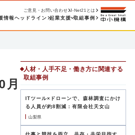
ご意見・お問い合わせ
J-Net21とは
援情報ヘッドライン
起業支援
取組事例
人材・人手不足・働き方に関連する
取組事例
0月
ITツール×ドローンで、森林調査にかけ
る人員が約8割減：有限会社天女山
山梨県
仕事と競技を両立、共存・共栄目指す