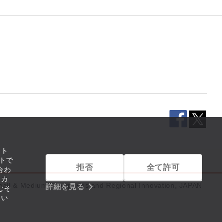
イト
トで
拒否
全て許可
合わ
リカ
mall & Medium Enterprises and Regional Innovation, JAPAN
詳細を見る
むそ
つい