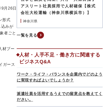
アスリート社員採用で人材確保【株式
年9月26日
会社大松運輸（神奈川県横浜市）】
ン形式
神奈川県
し込みが
象者ごと
一覧を見る
人材ブー
人材・人手不足・働き方に関連する
ビジネスQ&A
イガース
ワーク・ライフ・バランスを企業内でどのよう
に実現すればよいでしょうか？
派遣社員を活用するうえでの留意点を教えてく
ださい。