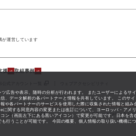
構が運営しています
支援
取組事例
NS公式アカウント一覧
ウェブアクセシビリティ
テンツ広告や表示、随時の分析が行われます。 またユーザーによるサ
信、データ解析の各パートナーと情報を共有しています。 このサイ
情報や各パートナーのサービスを使用した際に収集された情報と組み
kieに関する同意内容の変更または改訂について、ヨーロッパ・アメ
©Organization for S
中小機構とは
イコン（画面左下にある黒いアイコン）で変更が可能です。日本を含
つでも行うことが可能です。 今回の概要、個人情報の取り扱い機構に