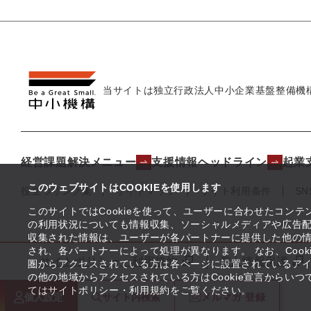
当サイトは独立行政法人
中小企業基盤整備機
経営課題解決メニュー
支援情報ヘッドライン
起業
このウェブサイトはCOOKIEを使用します
役立つリンク集
サイトマップ
サイト利用条件
S
このサイトではCookieを使って、ユーザーに合わせたコン
の利用状況についても情報収集、ソーシャルメディアや広告配
収集された情報は、ユーザーが各パートナーに提供した他の
され、各パートナーによって処理が異なります。 なお、Coo
サイトポリシー・利用規約
個人情報保護
圏からアクセスされている方は各ページに設置されているア
の他の地域からアクセスされている方はCookie宣言からい
てはサイトポリシー・利用規約をご覧ください。
個人設定
サイト内
検索
メルマガ
登録