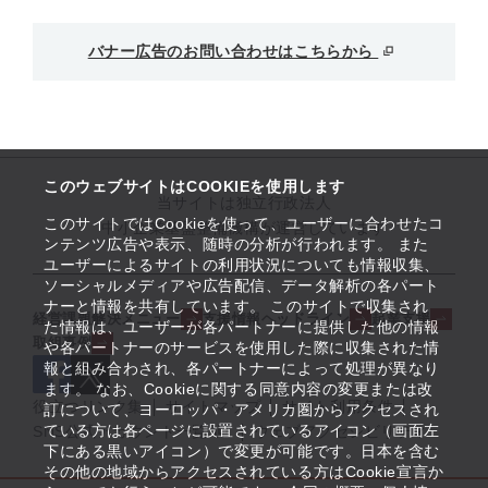
バナー広告のお問い合わせはこちらから
このウェブサイトはCOOKIEを使用します
当サイトは独立行政法人
このサイトではCookieを使って、ユーザーに合わせたコ
中小企業基盤整備機構が運営しています
ンテンツ広告や表示、随時の分析が行われます。 また
ユーザーによるサイトの利用状況についても情報収集、
ソーシャルメディアや広告配信、データ解析の各パート
ナーと情報を共有しています。 このサイトで収集され
経営課題解決メニュー
支援情報ヘッドライン
起業支援
た情報は、ユーザーが各パートナーに提供した他の情報
取組事例
や各パートナーのサービスを使用した際に収集された情
報と組み合わされ、各パートナーによって処理が異なり
ます。 なお、Cookieに関する同意内容の変更または改
役立つリンク集
サイトマップ
サイト利用条件
訂について、ヨーロッパ・アメリカ圏からアクセスされ
ている方は各ページに設置されているアイコン（画面左
SNS公式アカウント一覧
ウェブアクセシビリティ
下にある黒いアイコン）で変更が可能です。日本を含む
その他の地域からアクセスされている方はCookie宣言か