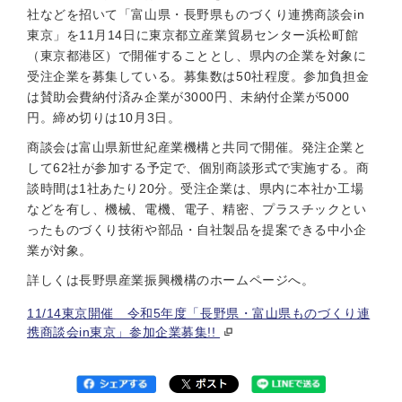
社などを招いて「富山県・長野県ものづくり連携商談会in
東京」を11月14日に東京都立産業貿易センター浜松町館
（東京都港区）で開催することとし、県内の企業を対象に
受注企業を募集している。募集数は50社程度。参加負担金
は賛助会費納付済み企業が3000円、未納付企業が5000
円。締め切りは10月3日。
商談会は富山県新世紀産業機構と共同で開催。発注企業と
して62社が参加する予定で、個別商談形式で実施する。商
談時間は1社あたり20分。受注企業は、県内に本社か工場
などを有し、機械、電機、電子、精密、プラスチックとい
ったものづくり技術や部品・自社製品を提案できる中小企
業が対象。
詳しくは長野県産業振興機構のホームページへ。
11/14東京開催 令和5年度「長野県・富山県ものづくり連
携商談会in東京」参加企業募集!!