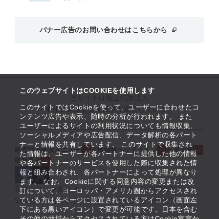
バナー広告のお問い合わせはこちらから
このウェブサイトはCOOKIEを使用します
当サイトは独立行政法人
このサイトではCookieを使って、ユーザーに合わせたコ
中小企業基盤整備機構が運営しています
ンテンツ広告や表示、随時の分析が行われます。 また
ユーザーによるサイトの利用状況についても情報収集、
ソーシャルメディアや広告配信、データ解析の各パート
ナーと情報を共有しています。 このサイトで収集され
経営課題解決メニュー
支援情報ヘッドライン
起業支援
た情報は、ユーザーが各パートナーに提供した他の情報
取組事例
や各パートナーのサービスを使用した際に収集された情
報と組み合わされ、各パートナーによって処理が異なり
ます。 なお、Cookieに関する同意内容の変更または改
役立つリンク集
サイトマップ
サイト利用条件
訂について、ヨーロッパ・アメリカ圏からアクセスされ
ている方は各ページに設置されているアイコン（画面左
SNS公式アカウント一覧
ウェブアクセシビリティ
下にある黒いアイコン）で変更が可能です。日本を含む
その他の地域からアクセスされている方はCookie宣言か