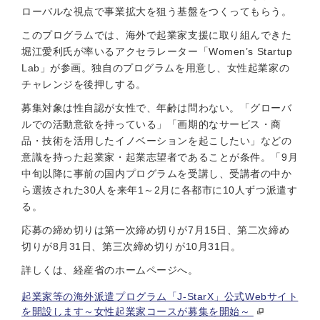
ローバルな視点で事業拡大を狙う基盤をつくってもらう。
このプログラムでは、海外で起業家支援に取り組んできた
堀江愛利氏が率いるアクセラレーター「Women’s Startup
Lab」が参画。独自のプログラムを用意し、女性起業家の
チャレンジを後押しする。
募集対象は性自認が女性で、年齢は問わない。「グローバ
ルでの活動意欲を持っている」「画期的なサービス・商
品・技術を活用したイノベーションを起こしたい」などの
意識を持った起業家・起業志望者であることが条件。「9月
中旬以降に事前の国内プログラムを受講し、受講者の中か
ら選抜された30人を来年1～2月に各都市に10人ずつ派遣す
る。
応募の締め切りは第一次締め切りが7月15日、第二次締め
切りが8月31日、第三次締め切りが10月31日。
詳しくは、経産省のホームページへ。
起業家等の海外派遣プログラム「J-StarX」公式Webサイト
を開設します～女性起業家コースが募集を開始～