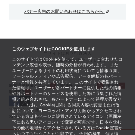
バナー広告のお問い合わせはこちらから
このウェブサイトはCOOKIEを使用します
当サイトは独立行政法人
このサイトではCookieを使って、ユーザーに合わせたコ
中小企業基盤整備機構が運営しています
ンテンツ広告や表示、随時の分析が行われます。 また
ユーザーによるサイトの利用状況についても情報収集、
ソーシャルメディアや広告配信、データ解析の各パート
ナーと情報を共有しています。 このサイトで収集され
経営課題解決メニュー
支援情報ヘッドライン
起業支援
た情報は、ユーザーが各パートナーに提供した他の情報
取組事例
や各パートナーのサービスを使用した際に収集された情
報と組み合わされ、各パートナーによって処理が異なり
ます。 なお、Cookieに関する同意内容の変更または改
役立つリンク集
サイトマップ
サイト利用条件
訂について、ヨーロッパ・アメリカ圏からアクセスされ
ている方は各ページに設置されているアイコン（画面左
SNS公式アカウント一覧
ウェブアクセシビリティ
下にある黒いアイコン）で変更が可能です。日本を含む
その他の地域からアクセスされている方はCookie宣言か
らいつでも行うことが可能です。 今回の概要、個人情