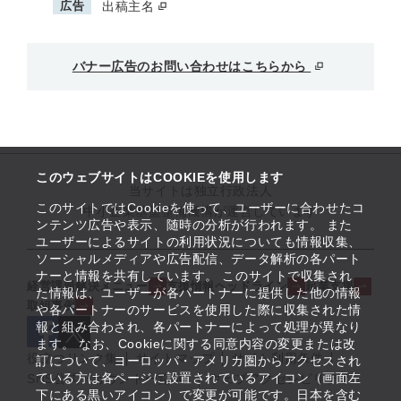
広告
出稿主名
バナー広告のお問い合わせはこちらから
このウェブサイトはCOOKIEを使用します
当サイトは独立行政法人
このサイトではCookieを使って、ユーザーに合わせたコ
中小企業基盤整備機構が運営しています
ンテンツ広告や表示、随時の分析が行われます。 また
ユーザーによるサイトの利用状況についても情報収集、
ソーシャルメディアや広告配信、データ解析の各パート
ナーと情報を共有しています。 このサイトで収集され
経営課題解決メニュー
支援情報ヘッドライン
起業支援
た情報は、ユーザーが各パートナーに提供した他の情報
取組事例
や各パートナーのサービスを使用した際に収集された情
報と組み合わされ、各パートナーによって処理が異なり
ます。 なお、Cookieに関する同意内容の変更または改
役立つリンク集
サイトマップ
サイト利用条件
訂について、ヨーロッパ・アメリカ圏からアクセスされ
ている方は各ページに設置されているアイコン（画面左
SNS公式アカウント一覧
ウェブアクセシビリティ
下にある黒いアイコン）で変更が可能です。日本を含む