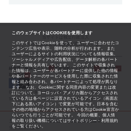
このウェブサイトはCOOKIEを使用します
当サイトは独立行政法人
このサイトではCookieを使って、ユーザーに合わせたコ
中小企業基盤整備機構が運営しています
ンテンツ広告や表示、随時の分析が行われます。 また
ユーザーによるサイトの利用状況についても情報収集、
ソーシャルメディアや広告配信、データ解析の各パート
ナーと情報を共有しています。 このサイトで収集され
経営課題解決メニュー
支援情報ヘッドライン
起業支援
た情報は、ユーザーが各パートナーに提供した他の情報
取組事例
や各パートナーのサービスを使用した際に収集された情
報と組み合わされ、各パートナーによって処理が異なり
ます。 なお、Cookieに関する同意内容の変更または改
役立つリンク集
サイトマップ
サイト利用条件
訂について、ヨーロッパ・アメリカ圏からアクセスされ
ている方は各ページに設置されているアイコン（画面左
SNS公式アカウント一覧
ウェブアクセシビリティ
下にある黒いアイコン）で変更が可能です。日本を含む
その他の地域からアクセスされている方はCookie宣言か
らいつでも行うことが可能です。 今回の概要、個人情
サイトポリシー・利用規約
報の取り扱い機構についてはサイトポリシー・利用規約
個人情報保護
をご覧ください。
中小機構とは