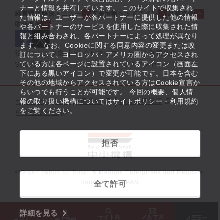
ナーと情報を共有しています。 このサイトで収集され
経営課題解決メニュー
支援情報ヘッドライン
起業支援
た情報は、ユーザーが各パートナーに提供した他の情報
取組事例
や各パートナーのサービスを使用した際に収集された情
報と組み合わされ、各パートナーによって処理が異なり
ます。 なお、Cookieに関する同意内容の変更または改
役立つリンク集
サイトマップ
サイト利用条件
訂について、ヨーロッパ・アメリカ圏からアクセスされ
ている方は各ページに設置されているアイコン（画面左
SNS公式アカウント一覧
ウェブアクセシビリティ
下にある黒いアイコン）で変更が可能です。日本を含む
その他の地域からアクセスされている方はCookie宣言か
らいつでも行うことが可能です。 今回の概要、個人情
サイトポリシー・利用規約
報の取り扱い機構についてはサイトポリシー・利用規約
個人情報保護
をご覧ください。
中小機構とは
拒否
©Organization for Small & Medium Enterprises and Regional
Innovation, JAPAN
全て許可
詳細を見る
メルマガ
サイト内
メニュー