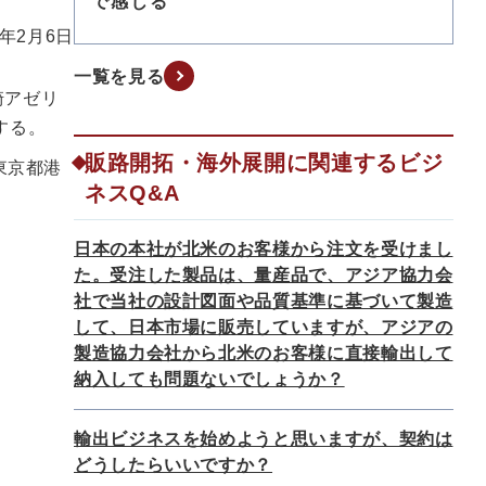
で感じる
6年2月6日
一覧を見る
崎アゼリ
する。
販路開拓・海外展開に関連するビジ
東京都港
ネスQ&A
日本の本社が北米のお客様から注文を受けまし
た。受注した製品は、量産品で、アジア協力会
社で当社の設計図面や品質基準に基づいて製造
して、日本市場に販売していますが、アジアの
製造協力会社から北米のお客様に直接輸出して
納入しても問題ないでしょうか？
輸出ビジネスを始めようと思いますが、契約は
どうしたらいいですか？