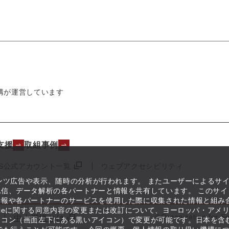
構が運営しています
支援
取組事例
NS公式アカウント一覧
ウェブアクセシビリティ
テンツ広告や表示、随時の分析が行われます。 またユーザーによるサ
信、データ解析の各パートナーと情報を共有しています。 このサイ
情報や各パートナーのサービスを使用した際に収集された情報と組み
kieに関する同意内容の変更または改訂について、ヨーロッパ・アメ
©Organization for S
中小機構とは
イコン（画面左下にある黒いアイコン）で変更が可能です。日本を含