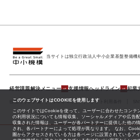
当サイトは独立行政法人
中小企業基盤整備機
経営課題解決メニュー
支援情報ヘッドライン
起業
このウェブサイトはCOOKIEを使用します
役立つリンク集
サイトマップ
サイト利用条件
S
このサイトではCookieを使って、ユーザーに合わせたコン
の利用状況についても情報収集、ソーシャルメディアや広告配
収集された情報は、ユーザーが各パートナーに提供した他の
され、各パートナーによって処理が異なります。 なお、Coo
サイトポリシー・利用規約
個人情報保護
圏からアクセスされている方は各ページに設置されているア