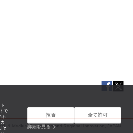
イト
トで
拒否
全て許可
合わ
リカ
mall & Medium Enterprises and Regional Innovation, JAPAN
詳細を見る
むそ