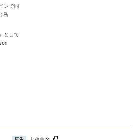
インで同
出島
」として
on
広告
出稿主名