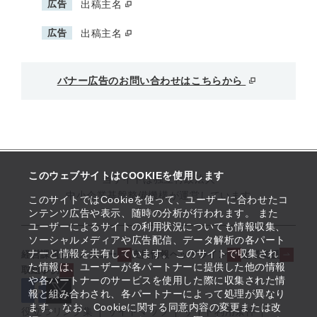
広告
出稿主名
広告
出稿主名
バナー広告のお問い合わせはこちらから
このウェブサイトはCOOKIEを使用します
当サイトは独立行政法人
中小企業基盤整備機構が運営しています
このサイトではCookieを使って、ユーザーに合わせたコ
ンテンツ広告や表示、随時の分析が行われます。 また
ユーザーによるサイトの利用状況についても情報収集、
ソーシャルメディアや広告配信、データ解析の各パート
ナーと情報を共有しています。 このサイトで収集され
経営課題解決メニュー
支援情報ヘッドライン
起業支援
た情報は、ユーザーが各パートナーに提供した他の情報
取組事例
や各パートナーのサービスを使用した際に収集された情
報と組み合わされ、各パートナーによって処理が異なり
ます。 なお、Cookieに関する同意内容の変更または改
役立つリンク集
サイトマップ
サイト利用条件