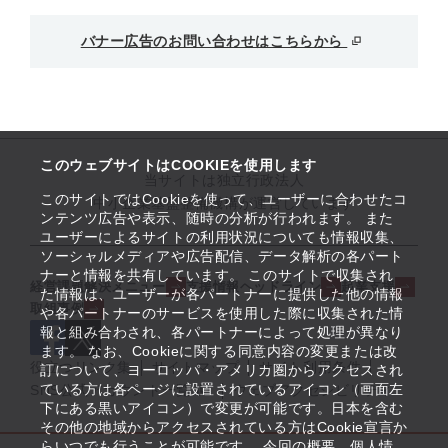
バナー広告のお問い合わせはこちらから
このウェブサイトはCOOKIEを使用します
当サイトは独立行政法人
このサイトではCookieを使って、ユーザーに合わせたコ
中小企業基盤整備機構が運営しています
ンテンツ広告や表示、随時の分析が行われます。 また
ユーザーによるサイトの利用状況についても情報収集、
ソーシャルメディアや広告配信、データ解析の各パート
ナーと情報を共有しています。 このサイトで収集され
経営課題解決メニュー
支援情報ヘッドライン
起業支援
た情報は、ユーザーが各パートナーに提供した他の情報
取組事例
や各パートナーのサービスを使用した際に収集された情
報と組み合わされ、各パートナーによって処理が異なり
ます。 なお、Cookieに関する同意内容の変更または改
役立つリンク集
サイトマップ
サイト利用条件
訂について、ヨーロッパ・アメリカ圏からアクセスされ
ている方は各ページに設置されているアイコン（画面左
SNS公式アカウント一覧
ウェブアクセシビリティ
下にある黒いアイコン）で変更が可能です。日本を含む
その他の地域からアクセスされている方はCookie宣言か
らいつでも行うことが可能です。 今回の概要、個人情