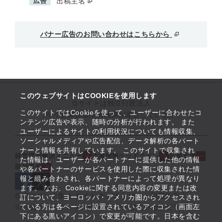
広告
出稿主名
バナー広告のお問い合わせはこちらから
このウェブサイトはCOOKIEを使用します
当サイトは独立行政法人
このサイトではCookieを使って、ユーザーに合わせたコ
中小企業基盤整備機構が運営しています
ンテンツ広告や表示、随時の分析が行われます。 また
ユーザーによるサイトの利用状況についても情報収集、
ソーシャルメディアや広告配信、データ解析の各パート
ナーと情報を共有しています。 このサイトで収集され
経営課題解決メニュー
支援情報ヘッドライン
起業支援
た情報は、ユーザーが各パートナーに提供した他の情報
取組事例
や各パートナーのサービスを使用した際に収集された情
報と組み合わされ、各パートナーによって処理が異なり
ます。 なお、Cookieに関する同意内容の変更または改
役立つリンク集
サイトマップ
サイト利用条件
訂について、ヨーロッパ・アメリカ圏からアクセスされ
ている方は各ページに設置されているアイコン（画面左
SNS公式アカウント一覧
ウェブアクセシビリティ
下にある黒いアイコン）で変更が可能です。日本を含む