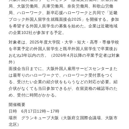
局、大阪労働局、兵庫労働局、奈良労働局、和歌山労働
局、ハローワーク、新卒応援ハローワークと共同で「近畿
ブロック外国人留学生就職面接会2025」を開催する。参加
を希望する外国人留学生の募集を始めた。企業は近畿地域
の企業102社が参加する予定。
対象者は、2025年度大学院・大学・短大・高専・専修学校
を卒業予定の外国人留学生と既卒外国人留学生で卒業後お
おむね3年以内の方。（2026年4月以降の卒業予定者は対象
外）
面接会当日までに、大阪外国人雇用サービスセンターまた
は最寄りのハローワークで、ハローワーク受付票をつく
る、受けたい企業の紹介状をもらうなどの対応が必要。紹
介状がなくても当日参加できるが、在留資格の確認等のた
め、受付に時間がかかる。
開催概要
日時 6月17日12時～17時
場所 グランキューブ大阪（大阪府立国際会議場、大阪市
北区）