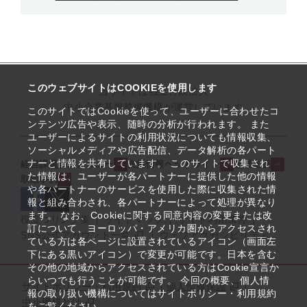
このウェブサイトはCOOKIEを使用します
当サイトは独立行政法人
中小企業基盤整備機構が運営しています
このサイトではCookieを使って、ユーザーに合わせたコ
ンテンツ広告や表示、随時の分析が行われます。 また
ユーザーによるサイトの利用状況についても情報収集、
ソーシャルメディアや広告配信、データ解析の各パート
ナーと情報を共有しています。 このサイトで収集され
経営課題解決メニュー
支援情報ヘッドライン
起業支援
た情報は、ユーザーが各パートナーに提供した他の情報
取組事例
や各パートナーのサービスを使用した際に収集された情
報と組み合わされ、各パートナーによって処理が異なり
ます。 なお、Cookieに関する同意内容の変更または改
役立つリンク集
サイトマップ
サイト利用条件
訂について、ヨーロッパ・アメリカ圏からアクセスされ
SNS公式アカウント一覧
ウェブアクセシビリティ
ている方は各ページに設置されているアイコン（画面左
下にある黒いアイコン）で変更が可能です。日本を含む
その他の地域からアクセスされている方はCookie宣言か
らいつでも行うことが可能です。 今回の概要、個人情
サイトポリシー・利用規約
個人情報保護
報の取り扱い機構についてはサイトポリシー・利用規約
中小機構とは
をご覧ください。