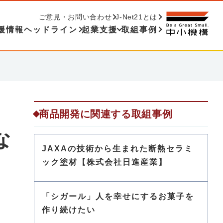
ご意見・お問い合わせ
J-Net21とは
援情報ヘッドライン
起業支援
取組事例
商品開発に関連する取組事例
な
JAXAの技術から生まれた断熱セラミ
ック塗材【株式会社日進産業】
「シガール」人を幸せにするお菓子を
作り続けたい