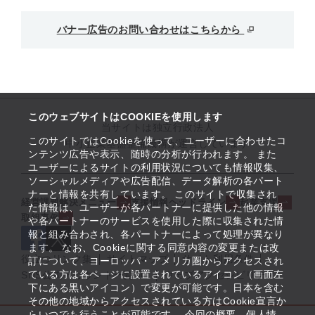
バナー広告のお問い合わせはこちらから
このウェブサイトはCOOKIEを使用します
当サイトは独立行政法人
このサイトではCookieを使って、ユーザーに合わせたコ
中小企業基盤整備機構が運営しています
ンテンツ広告や表示、随時の分析が行われます。 また
ユーザーによるサイトの利用状況についても情報収集、
ソーシャルメディアや広告配信、データ解析の各パート
ナーと情報を共有しています。 このサイトで収集され
経営課題解決メニュー
支援情報ヘッドライン
起業支援
た情報は、ユーザーが各パートナーに提供した他の情報
取組事例
や各パートナーのサービスを使用した際に収集された情
報と組み合わされ、各パートナーによって処理が異なり
ます。 なお、Cookieに関する同意内容の変更または改
役立つリンク集
サイトマップ
サイト利用条件
訂について、ヨーロッパ・アメリカ圏からアクセスされ
ている方は各ページに設置されているアイコン（画面左
SNS公式アカウント一覧
ウェブアクセシビリティ
下にある黒いアイコン）で変更が可能です。日本を含む
その他の地域からアクセスされている方はCookie宣言か
らいつでも行うことが可能です。 今回の概要、個人情