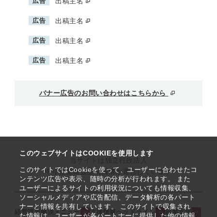
広告
出稿主名
広告
出稿主名
広告
出稿主名
広告
出稿主名
バナー広告のお問い合わせはこちらから
このウェブサイトはCOOKIEを使用します
当サイトは独立行政法人
このサイトではCookieを使って、ユーザーに合わせたコ
中小企業基盤整備機構が運営しています
ンテンツ広告や表示、随時の分析が行われます。 また
ユーザーによるサイトの利用状況についても情報収集、
ソーシャルメディアや広告配信、データ解析の各パート
ナーと情報を共有しています。 このサイトで収集され
経営課題解決メニュー
支援情報ヘッドライン
起業支援
た情報は、ユーザーが各パートナーに提供した他の情報