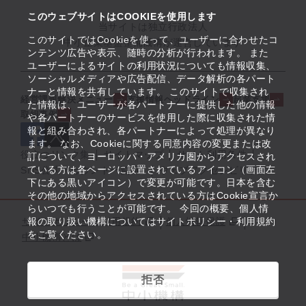
このウェブサイトはCOOKIEを使用します
当サイトは独立行政法人
このサイトではCookieを使って、ユーザーに合わせたコ
中小企業基盤整備機構が運営しています
ンテンツ広告や表示、随時の分析が行われます。 また
ユーザーによるサイトの利用状況についても情報収集、
ソーシャルメディアや広告配信、データ解析の各パート
ナーと情報を共有しています。 このサイトで収集され
経営課題解決メニュー
支援情報ヘッドライン
起業支援
た情報は、ユーザーが各パートナーに提供した他の情報
取組事例
や各パートナーのサービスを使用した際に収集された情
報と組み合わされ、各パートナーによって処理が異なり
ます。 なお、Cookieに関する同意内容の変更または改
役立つリンク集
サイトマップ
サイト利用条件
訂について、ヨーロッパ・アメリカ圏からアクセスされ
ている方は各ページに設置されているアイコン（画面左
SNS公式アカウント一覧
ウェブアクセシビリティ
下にある黒いアイコン）で変更が可能です。日本を含む
その他の地域からアクセスされている方はCookie宣言か
らいつでも行うことが可能です。 今回の概要、個人情
サイトポリシー・利用規約
報の取り扱い機構についてはサイトポリシー・利用規約
個人情報保護
をご覧ください。
中小機構とは
拒否