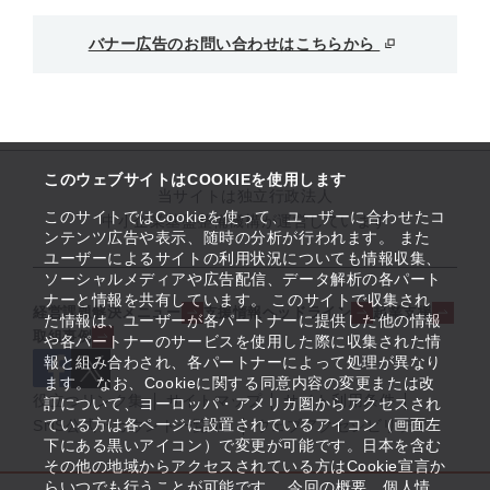
バナー広告のお問い合わせはこちらから
このウェブサイトはCOOKIEを使用します
当サイトは独立行政法人
このサイトではCookieを使って、ユーザーに合わせたコ
中小企業基盤整備機構が運営しています
ンテンツ広告や表示、随時の分析が行われます。 また
ユーザーによるサイトの利用状況についても情報収集、
ソーシャルメディアや広告配信、データ解析の各パート
ナーと情報を共有しています。 このサイトで収集され
経営課題解決メニュー
支援情報ヘッドライン
起業支援
た情報は、ユーザーが各パートナーに提供した他の情報
取組事例
や各パートナーのサービスを使用した際に収集された情
報と組み合わされ、各パートナーによって処理が異なり
ます。 なお、Cookieに関する同意内容の変更または改
役立つリンク集
サイトマップ
サイト利用条件
訂について、ヨーロッパ・アメリカ圏からアクセスされ
ている方は各ページに設置されているアイコン（画面左
SNS公式アカウント一覧
ウェブアクセシビリティ
下にある黒いアイコン）で変更が可能です。日本を含む
その他の地域からアクセスされている方はCookie宣言か
らいつでも行うことが可能です。 今回の概要、個人情