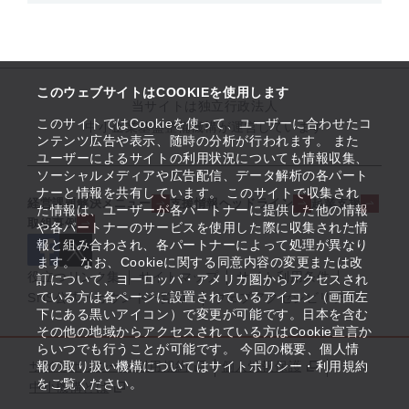
このウェブサイトはCOOKIEを使用します
当サイトは独立行政法人
このサイトではCookieを使って、ユーザーに合わせたコ
中小企業基盤整備機構が運営しています
ンテンツ広告や表示、随時の分析が行われます。 また
ユーザーによるサイトの利用状況についても情報収集、
ソーシャルメディアや広告配信、データ解析の各パート
ナーと情報を共有しています。 このサイトで収集され
経営課題解決メニュー
支援情報ヘッドライン
起業支援
た情報は、ユーザーが各パートナーに提供した他の情報
取組事例
や各パートナーのサービスを使用した際に収集された情
報と組み合わされ、各パートナーによって処理が異なり
ます。 なお、Cookieに関する同意内容の変更または改
役立つリンク集
サイトマップ
サイト利用条件
訂について、ヨーロッパ・アメリカ圏からアクセスされ
ている方は各ページに設置されているアイコン（画面左
SNS公式アカウント一覧
ウェブアクセシビリティ
下にある黒いアイコン）で変更が可能です。日本を含む
その他の地域からアクセスされている方はCookie宣言か
らいつでも行うことが可能です。 今回の概要、個人情
サイトポリシー・利用規約
報の取り扱い機構についてはサイトポリシー・利用規約
個人情報保護
をご覧ください。
中小機構とは