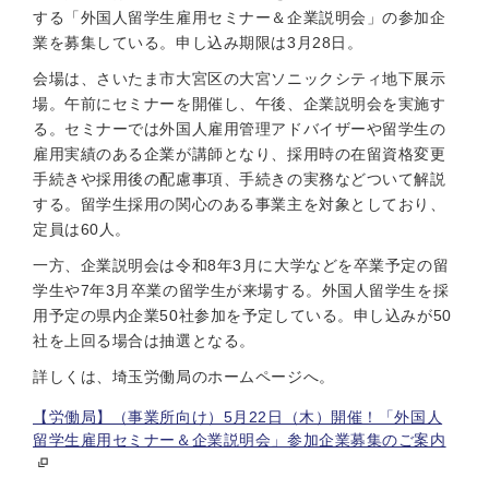
する「外国人留学生雇用セミナー＆企業説明会」の参加企
業を募集している。申し込み期限は3月28日。
会場は、さいたま市大宮区の大宮ソニックシティ地下展示
場。午前にセミナーを開催し、午後、企業説明会を実施す
る。セミナーでは外国人雇用管理アドバイザーや留学生の
雇用実績のある企業が講師となり、採用時の在留資格変更
手続きや採用後の配慮事項、手続きの実務などついて解説
する。留学生採用の関心のある事業主を対象としており、
定員は60人。
一方、企業説明会は令和8年3月に大学などを卒業予定の留
学生や7年3月卒業の留学生が来場する。外国人留学生を採
用予定の県内企業50社参加を予定している。申し込みが50
社を上回る場合は抽選となる。
詳しくは、埼玉労働局のホームページへ。
【労働局】（事業所向け）5月22日（木）開催！「外国人
留学生雇用セミナー＆企業説明会」参加企業募集のご案内