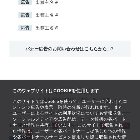
広告
出稿主名
広告
出稿主名
広告
出稿主名
バナー広告のお問い合わせはこちらから
このウェブサイトはCOOKIEを使用します
当サイトは独立行政法人
中小企業基盤整備機構が運営しています
このサイトではCookieを使って、ユーザーに合わせたコ
ンテンツ広告や表示、随時の分析が行われます。 また
ユーザーによるサイトの利用状況についても情報収集、
ソーシャルメディアや広告配信、データ解析の各パート
ナーと情報を共有しています。 このサイトで収集され
経営課題解決メニュー
支援情報ヘッドライン
起業支援
た情報は、ユーザーが各パートナーに提供した他の情報
取組事例
や各パートナーのサービスを使用した際に収集された情