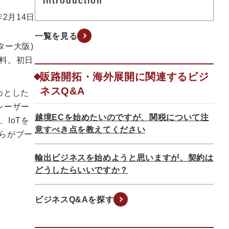
Introduction
年2月14日
一覧を見る
ター大阪)
無料。初日
販路開拓・海外展開に関連するビジ
ネスQ&A
めとした
レーザー
越境ECを始めたいのですが、関税について注
IoTを
意すべき点を教えてください
自らがブー
輸出ビジネスを始めようと思いますが、契約は
どうしたらいいですか？
ビジネスQ&Aを探す