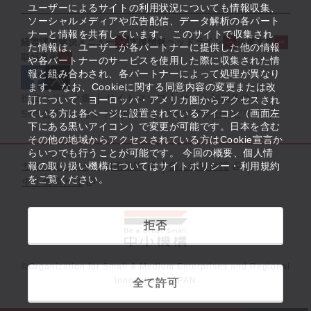
ユーザーによるサイトの利用状況についても情報収集、
ソーシャルメディアや広告配信、データ解析の各パート
ナーと情報を共有しています。 このサイトで収集され
経営課題解決メニュー
支援情報ヘッドライン
起業支援
た情報は、ユーザーが各パートナーに提供した他の情報
取組事例
や各パートナーのサービスを使用した際に収集された情
報と組み合わされ、各パートナーによって処理が異なり
ます。 なお、Cookieに関する同意内容の変更または改
役立つリンク集
サイトマップ
サイト利用条件
訂について、ヨーロッパ・アメリカ圏からアクセスされ
ている方は各ページに設置されているアイコン（画面左
SNS公式アカウント一覧
ウェブアクセシビリティ
下にある黒いアイコン）で変更が可能です。日本を含む
その他の地域からアクセスされている方はCookie宣言か
らいつでも行うことが可能です。 今回の概要、個人情
サイトポリシー・利用規約
報の取り扱い機構についてはサイトポリシー・利用規約
個人情報保護
をご覧ください。
中小機構とは
拒否
©Organization for Small & Medium Enterprises and Regional
Innovation, JAPAN
全て許可