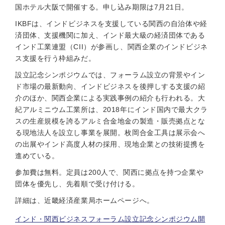
国ホテル大阪で開催する。申し込み期限は7月21日。
IKBFは、インドビジネスを支援している関西の自治体や経
済団体、支援機関に加え、インド最大級の経済団体である
インド工業連盟（CII）が参画し、関西企業のインドビジネ
ス支援を行う枠組みだ。
設立記念シンポジウムでは、フォーラム設立の背景やイン
ド市場の最新動向、インドビジネスを後押しする支援の紹
介のほか、関西企業による実践事例の紹介も行われる。大
紀アルミニウム工業所は、2018年にインド国内で最大クラ
スの生産規模を誇るアルミ合金地金の製造・販売拠点とな
る現地法人を設立し事業を展開。枚岡合金工具は展示会へ
の出展やインド高度人材の採用、現地企業との技術提携を
進めている。
参加費は無料。定員は200人で、関西に拠点を持つ企業や
団体を優先し、先着順で受け付ける。
詳細は、近畿経済産業局ホームページへ。
インド・関西ビジネスフォーラム設立記念シンポジウム開