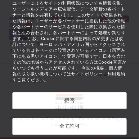
ユーザーによるサイトの利用状況についても情報収集、
ソーシャルメディアや広告配信、データ解析の各パート
ナーと情報を共有しています。 このサイトで収集され
経営課題解決メニュー
支援情報ヘッドライン
起業支援
た情報は、ユーザーが各パートナーに提供した他の情報
取組事例
や各パートナーのサービスを使用した際に収集された情
報と組み合わされ、各パートナーによって処理が異なり
ます。 なお、Cookieに関する同意内容の変更または改
役立つリンク集
サイトマップ
サイト利用条件
訂について、ヨーロッパ・アメリカ圏からアクセスされ
ている方は各ページに設置されているアイコン（画面左
SNS公式アカウント一覧
ウェブアクセシビリティ
下にある黒いアイコン）で変更が可能です。日本を含む
その他の地域からアクセスされている方はCookie宣言か
らいつでも行うことが可能です。 今回の概要、個人情
サイトポリシー・利用規約
報の取り扱い機構についてはサイトポリシー・利用規約
個人情報保護
をご覧ください。
中小機構とは
拒否
©Organization for Small & Medium Enterprises and Regional
Innovation, JAPAN
全て許可