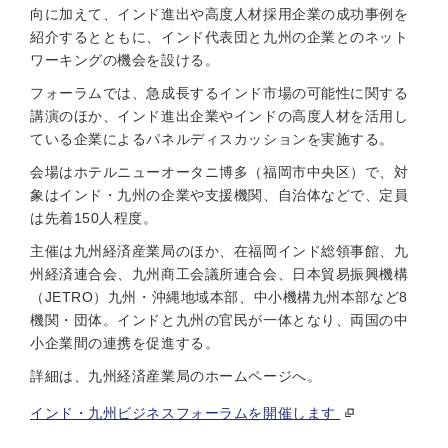
向に加えて、インド進出や高度人材採用企業の成功事例を
紹介するとともに、インド代表団と九州の企業とのネット
ワーキングの機会を設ける。
フォーラムでは、急成長するインド市場の可能性に関する
講演のほか、インド進出企業やインドの高度人材を活用し
ている企業によるパネルディスカッションを実施する。
会場はホテルニューオータニ博多（福岡市中央区）で、対
象はインド・九州の企業や支援機関、自治体などで、定員
は先着150人程度。
主催は九州経済産業局のほか、在福岡インド総領事館、九
州経済連合会、九州商工会議所連合会、日本貿易振興機構
（JETRO）九州・沖縄地域本部、中小機構九州本部など8
機関・団体。インドと九州の官民が一体となり、両国の中
小企業間の連携を促進する。
詳細は、九州経済産業局のホームページへ。
インド・九州ビジネスフォーラムを開催します