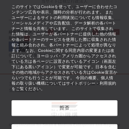
当サイトは独立行政法人
このサイトではCookieを使って、ユーザーに合わせたコ
中小企業基盤整備機構が運営しています
ンテンツ広告や表示、随時の分析が行われます。 また
ユーザーによるサイトの利用状況についても情報収集、
ソーシャルメディアや広告配信、データ解析の各パート
ナーと情報を共有しています。 このサイトで収集され
経営課題解決メニュー
支援情報ヘッドライン
起業支援
た情報は、ユーザーが各パートナーに提供した他の情報
取組事例
や各パートナーのサービスを使用した際に収集された情
報と組み合わされ、各パートナーによって処理が異なり
ます。 なお、Cookieに関する同意内容の変更または改
役立つリンク集
サイトマップ
サイト利用条件
訂について、ヨーロッパ・アメリカ圏からアクセスされ
ている方は各ページに設置されているアイコン（画面左
SNS公式アカウント一覧
ウェブアクセシビリティ
下にある黒いアイコン）で変更が可能です。日本を含む
その他の地域からアクセスされている方はCookie宣言か
らいつでも行うことが可能です。 今回の概要、個人情
サイトポリシー・利用規約
報の取り扱い機構についてはサイトポリシー・利用規約
個人情報保護
をご覧ください。
中小機構とは
拒否
©Organization for Small & Medium Enterprises and Regional