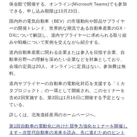
保会館で開催する。オンライン(Microsoft Teams)でも参加
できる。申し込み期限は10月23日。
国内外の電気自動車（BEV）の市場動向や部品サプライヤ
ーの開発トレンド、世界的な潮流である自動車産業のGX・
DXについて解説し、道内サプライヤーに求められる取り組
みや戦略について実例を交えながら紹介する。
道内自動車産業に関わる企業または参入を目指す企業、自
動車分野への理解を深めたい企業などを対象としており、
会場の定員は20人。オンラインに定員はない。参加費は無
料。
道内サプライヤーの自動車の電動化対応を支援する「ミカ
タプロジェクト」の一環として開催され、このセミナーを
含め2回実施する。第2回は1月16日に開催する予定となっ
ている。
詳しくは、北海道経産局のホームページへ。
第1回自動車の電動化に向けた競争力強化セミナーを開催し
ます～次世代自動車の未来を読み、先に進むためのヒント