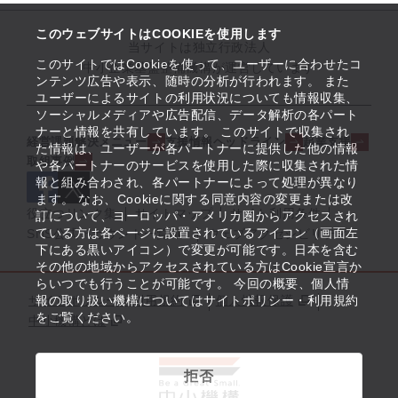
このウェブサイトはCOOKIEを使用します
当サイトは独立行政法人
このサイトではCookieを使って、ユーザーに合わせたコ
中小企業基盤整備機構が運営しています
ンテンツ広告や表示、随時の分析が行われます。 また
ユーザーによるサイトの利用状況についても情報収集、
ソーシャルメディアや広告配信、データ解析の各パート
ナーと情報を共有しています。 このサイトで収集され
経営課題解決メニュー
支援情報ヘッドライン
起業支援
た情報は、ユーザーが各パートナーに提供した他の情報
取組事例
や各パートナーのサービスを使用した際に収集された情
報と組み合わされ、各パートナーによって処理が異なり
ます。 なお、Cookieに関する同意内容の変更または改
役立つリンク集
サイトマップ
サイト利用条件
訂について、ヨーロッパ・アメリカ圏からアクセスされ
ている方は各ページに設置されているアイコン（画面左
SNS公式アカウント一覧
ウェブアクセシビリティ
下にある黒いアイコン）で変更が可能です。日本を含む
その他の地域からアクセスされている方はCookie宣言か
らいつでも行うことが可能です。 今回の概要、個人情
サイトポリシー・利用規約
報の取り扱い機構についてはサイトポリシー・利用規約
個人情報保護
をご覧ください。
中小機構とは
拒否