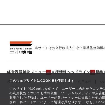
当サイトは独立行政法人
中小企業基盤整備機
経営課題解決メニュー
支援情報ヘッドライン
起業
このウェブサイトはCOOKIEを使用します
役立つリンク集
サイトマップ
サイト利用条件
S
このサイトではCookieを使って、ユーザーに合わせたコン
の利用状況についても情報収集、ソーシャルメディアや広告配
収集された情報は、ユーザーが各パートナーに提供した他の
され、各パートナーによって処理が異なります。 なお、Coo