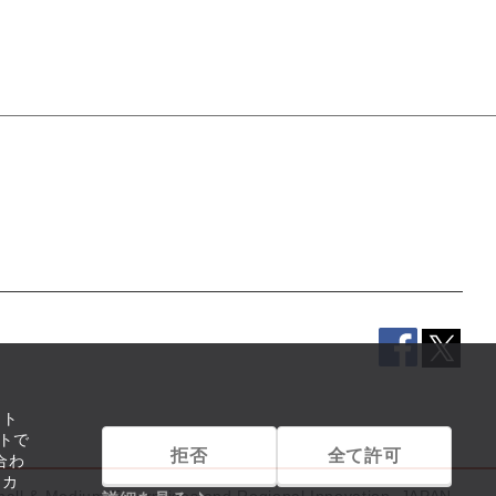
イト
トで
拒否
全て許可
合わ
リカ