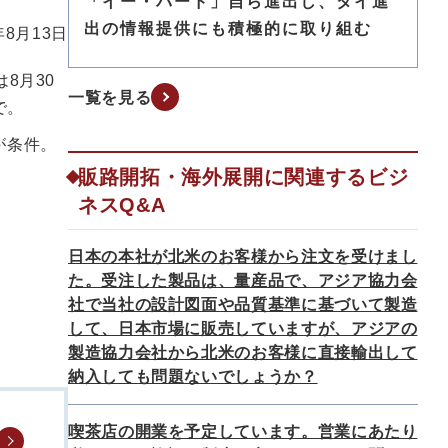
「イー・バード」自ら進出し、タイ進
出の情報提供にも積極的に取り組む
年8月13日
8月30
一覧を見る
で。
が条件。
販路開拓・海外展開に関連するビジ
ネスQ&A
日本の本社が北米のお客様から注文を受けまし
た。受注した製品は、量産品で、アジア協力会
社で当社の設計図面や品質基準に基づいて製造
して、日本市場に販売していますが、アジアの
製造協力会社から北米のお客様に直接輸出して
納入しても問題ないでしょうか？
喫茶店の開業を予定しています。営業にあたり