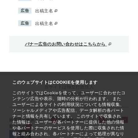
広告
出稿主名
広告
出稿主名
バナー広告のお問い合わせはこちらから
このウェブサイトはCOOKIEを使用します
当サイトは独立行政法人
このサイトではCookieを使って、ユーザーに合わせたコ
中小企業基盤整備機構が運営しています
ンテンツ広告や表示、随時の分析が行われます。 また
ユーザーによるサイトの利用状況についても情報収集、
ソーシャルメディアや広告配信、データ解析の各パート
ナーと情報を共有しています。 このサイトで収集され
経営課題解決メニュー
支援情報ヘッドライン
起業支援
た情報は、ユーザーが各パートナーに提供した他の情報
取組事例
や各パートナーのサービスを使用した際に収集された情
報と組み合わされ、各パートナーによって処理が異なり