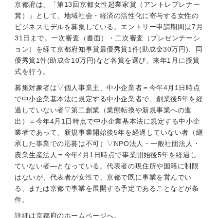
京都府は、「第13回京都女性起業家賞（アントレプレナー
賞）」として、地域社会・経済の活性化に寄与する女性の
ビジネスモデルを募集している。エントリー申請期間は7月
31日まで。一次審査（書面）・二次審査（プレゼンテーシ
ョン）を経て京都府知事賞最優秀賞1件(助成金30万円)、同
優秀賞1件(助成金10万円)など各賞を選び、来年1月に授賞
式を行う。
募集対象者は▽個人事業主、中小企業者＝今年4月1日時点
で中小企業基本法に規定する中小企業者で、創業後5年を経
過していない者▽第二創業（業態転換や新規事業への進
出）＝今年4月1日時点で中小企業基本法に規定する中小企
業者であって、新規事業開始後5年を経過していない者（継
承した事業での応募は不可）▽NPO法人・一般社団法人・
農業生産法人＝今年4月1日時点で事業開始後5年を経過し
ていない者—となっている。代表者の現住所や国籍に制限
はないが、代表者が女性で、京都で既に事業を営んでい
る、または京都で事業を展開する予定であることなどが条
件。
詳細は京都府のホームページへ。