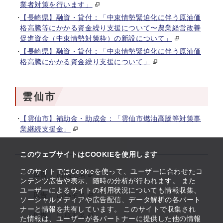
業者対策を行います」
【長崎県】融資・貸付：「中東情勢緊迫化に伴う原油価
格高騰等にかかる資金繰り支援について〜農業経営改善
促進資金（中東情勢対策枠）の新設について」
【長崎県】融資・貸付：「中東情勢緊迫化に伴う原油価
格高騰にかかる資金繰り支援について」
雲仙市
【雲仙市】補助金・助成金：「雲仙市燃油高騰等対策事
業継続支援金」
このウェブサイトはCOOKIEを使用します
このサイトではCookieを使って、ユーザーに合わせたコ
広告
出稿主名
ンテンツ広告や表示、随時の分析が行われます。 また
ユーザーによるサイトの利用状況についても情報収集、
広告
出稿主名
ソーシャルメディアや広告配信、データ解析の各パート
ナーと情報を共有しています。 このサイトで収集され
広告
出稿主名
た情報は、ユーザーが各パートナーに提供した他の情報