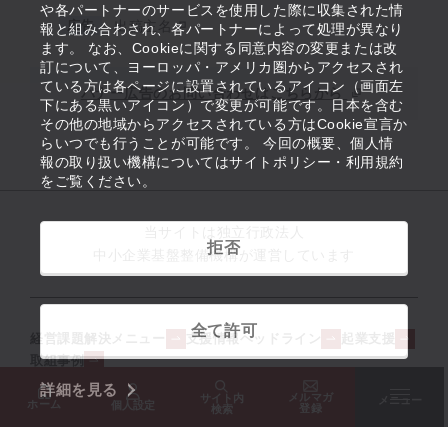
や各パートナーのサービスを使用した際に収集された情
広告
出稿主名
報と組み合わされ、各パートナーによって処理が異なり
ます。 なお、Cookieに関する同意内容の変更または改
訂について、ヨーロッパ・アメリカ圏からアクセスされ
ている方は各ページに設置されているアイコン（画面左
バナー広告のお問い合わせはこちらから
下にある黒いアイコン）で変更が可能です。日本を含む
その他の地域からアクセスされている方はCookie宣言か
らいつでも行うことが可能です。 今回の概要、個人情
報の取り扱い機構についてはサイトポリシー・利用規約
をご覧ください。
当サイトは独立行政法人
拒否
中小企業基盤整備機構が運営しています
全て許可
経営課題解決メニュー
支援情報ヘッドライン
起業支援
取組事例
詳細を見る
メルマガ
サイト内
メニュー
ホーム
個人設定
登録
検索
役立つリンク集
サイトマップ
サイト利用条件
SNS公式アカウント一覧
ウェブアクセシビリティ