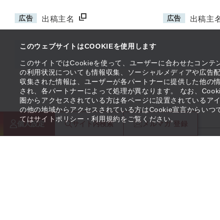
広告
広告
出稿主名
出稿主
このウェブサイトはCOOKIEを使用します
このサイトではCookieを使って、ユーザーに合わせたコン
の利用状況についても情報収集、ソーシャルメディアや広告配
収集された情報は、ユーザーが各パートナーに提供した他の
され、各パートナーによって処理が異なります。 なお、Coo
圏からアクセスされている方は各ページに設置されているア
の他の地域からアクセスされている方はCookie宣言からい
てはサイトポリシー・利用規約をご覧ください。
個人設定
サイト内
検索
メルマガ
登録
当サイトは独立行政法人
中小企業基盤整備機