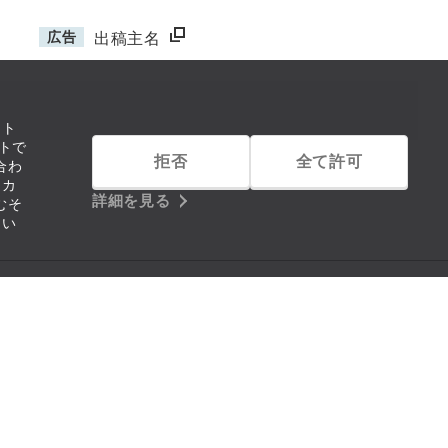
広告
出稿主名
イト
トで
拒否
全て許可
合わ
リカ
詳細を見る
むそ
つい