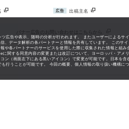
広告
名
出稿主名
バナー広告のお問い合わせはこちらから
テンツ広告や表示、随時の分析が行われます。 またユーザーによるサ
信、データ解析の各パートナーと情報を共有しています。 このサイ
情報や各パートナーのサービスを使用した際に収集された情報と組み
kieに関する同意内容の変更または改訂について、ヨーロッパ・アメ
イコン（画面左下にある黒いアイコン）で変更が可能です。日本を含
つでも行うことが可能です。 今回の概要、個人情報の取り扱い機構に
構が運営しています