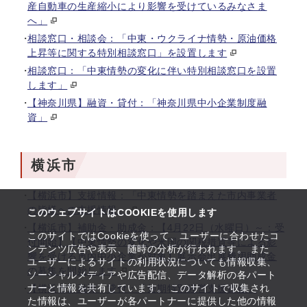
産自動車の生産縮小により影響を受けているみなさま
へ」
相談窓口・相談会：「中東・ウクライナ情勢・原油価格
上昇等に関する特別相談窓口」を設置します
相談窓口：「中東情勢の変化に伴い特別相談窓口を設置
します」
【神奈川県】融資・貸付：「神奈川県中小企業制度融
資」
横浜市
【横浜市】支援情報：「中東情勢を踏まえた市内事業者
の皆様への支援情報」
このウェブサイトはCOOKIEを使用します
【横浜市】補助金・助成金：【4月22日（水曜日）～：受
このサイトではCookieを使って、ユーザーに合わせたコ
付開始】【中東情勢の変化や米国の関税措置等による影
ンテンツ広告や表示、随時の分析が行われます。 また
響を受ける市内中小企業が対象】展示会出展費用助成金
ユーザーによるサイトの利用状況についても情報収集、
の募集を開始します
ソーシャルメディアや広告配信、データ解析の各パート
ナーと情報を共有しています。 このサイトで収集され
【横浜市】融資・貸付：「短期特別経営支援資金」
た情報は、ユーザーが各パートナーに提供した他の情報