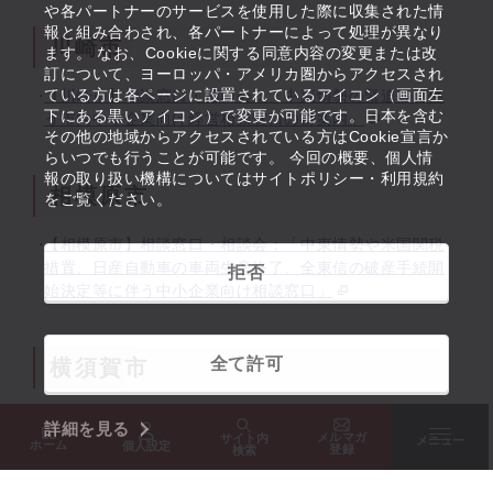
や各パートナーのサービスを使用した際に収集された情
報と組み合わされ、各パートナーによって処理が異なり
川崎市
ます。 なお、Cookieに関する同意内容の変更または改
訂について、ヨーロッパ・アメリカ圏からアクセスされ
ている方は各ページに設置されているアイコン（画面左
【川崎市】相談窓口・相談会：「中東情勢の緊迫等に伴
下にある黒いアイコン）で変更が可能です。日本を含む
う市内中小企業向け経営相談窓口の御案内」
その他の地域からアクセスされている方はCookie宣言か
らいつでも行うことが可能です。 今回の概要、個人情
報の取り扱い機構についてはサイトポリシー・利用規約
相模原市
をご覧ください。
【相模原市】相談窓口・相談会：「中東情勢や米国関税
措置、日産自動車の車両生産終了、全東信の破産手続開
拒否
始決定等に伴う中小企業向け相談窓口」
全て許可
横須賀市
【横須賀市】補助金・助成金：「信用保証料補助金制度
詳細を見る
「特別枠」の拡充について」
メルマガ
サイト内
メニュー
ホーム
個人設定
登録
検索