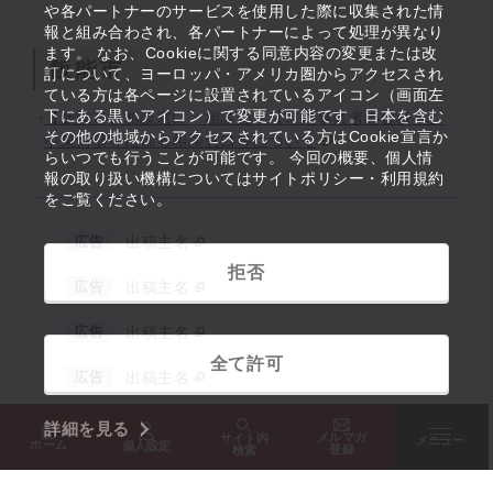
や各パートナーのサービスを使用した際に収集された情
報と組み合わされ、各パートナーによって処理が異なり
ます。 なお、Cookieに関する同意内容の変更または改
飯能市
訂について、ヨーロッパ・アメリカ圏からアクセスされ
ている方は各ページに設置されているアイコン（画面左
下にある黒いアイコン）で変更が可能です。日本を含む
【飯能市】相談窓口・相談会：【市内事業者の皆様へ】
その他の地域からアクセスされている方はCookie宣言か
中東情勢等に係る相談窓口等について
らいつでも行うことが可能です。 今回の概要、個人情
報の取り扱い機構についてはサイトポリシー・利用規約
をご覧ください。
広告
出稿主名
拒否
広告
出稿主名
広告
出稿主名
全て許可
広告
出稿主名
詳細を見る
メルマガ
サイト内
メニュー
ホーム
個人設定
バナー広告のお問い合わせはこちらから
登録
検索