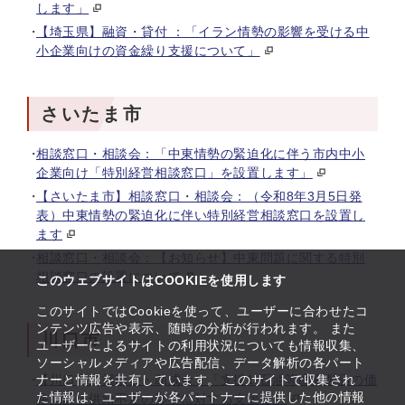
します」
【埼玉県】融資・貸付 ：「イラン情勢の影響を受ける中
小企業向けの資金繰り支援について」
さいたま市
相談窓口・相談会：「中東情勢の緊迫化に伴う市内中小
企業向け「特別経営相談窓口」を設置します」
【さいたま市】相談窓口・相談会：（令和8年3月5日発
表）中東情勢の緊迫化に伴い特別経営相談窓口を設置し
ます
相談窓口・相談会：【お知らせ】中東問題に関する特別
相談窓口の設置について
このウェブサイトはCOOKIEを使用します
このサイトではCookieを使って、ユーザーに合わせたコ
ンテンツ広告や表示、随時の分析が行われます。 また
川口市
ユーザーによるサイトの利用状況についても情報収集、
ソーシャルメディアや広告配信、データ解析の各パート
ナーと情報を共有しています。 このサイトで収集され
【川口市】補助金・助成金：「支援1 石油等由来製品の価
た情報は、ユーザーが各パートナーに提供した他の情報
格高騰・供給不足の影響に対する支援金」