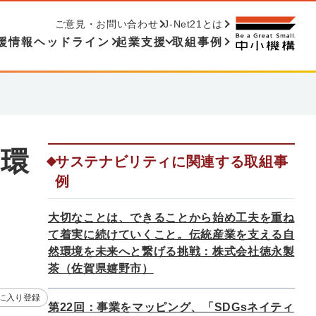
ご意見・お問い合わせ
J-Net21とは
援情報ヘッドライン
起業支援
取組事例
入環
サステナビリティに関連する取組事
例
大切なことは、できることから始め工夫を重ね
て着実に続けていくこと。伝統産業を支える自
然環境を未来へと繋げる挑戦：株式会社徳永製
茶（佐賀県嬉野市）
に入り登録
第22回：事業をマッピング、「SDGsネイティ