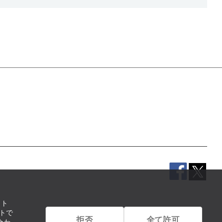
イト
トで
拒否
全て許可