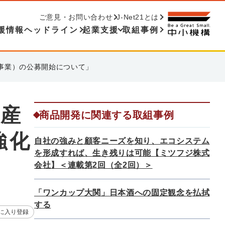
ご意見・お問い合わせ
J-Net21とは
援情報ヘッドライン
起業支援
取組事例
事業）の公募開始について」
連産
商品開発に関連する取組事例
強化
自社の強みと顧客ニーズを知り、エコシステム
を形成すれば、生き残りは可能【ミツフジ株式
会社】＜連載第2回（全2回）＞
「ワンカップ大関」日本酒への固定観念を払拭
する
に入り登録