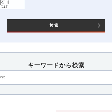
石川
(112)
長野
(123)
愛知
(196)
検索
キーワードから検索​
四国
近畿
香川
三重
滋賀
京都
大
(115)
(86)
(119)
(124)
(242
高知
兵庫
奈良
和歌山
(101)
(162)
(133)
(94)