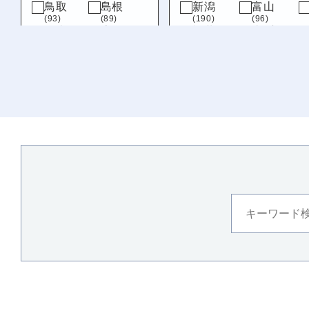
鳥取
島根
新潟
富山
(93)
(89)
(190)
(96)
岡山
広島
福井
山梨
(109)
(151)
(215)
(76)
山口
岐阜
静岡
(161)
(89)
(69)
九州・沖縄
福岡
佐賀
(320)
(79)
長崎
熊本
(122)
(218)
大分
宮崎
(163)
(139)
鹿児島
沖縄
(123)
(119)
徳島
(129)
愛媛
(110)