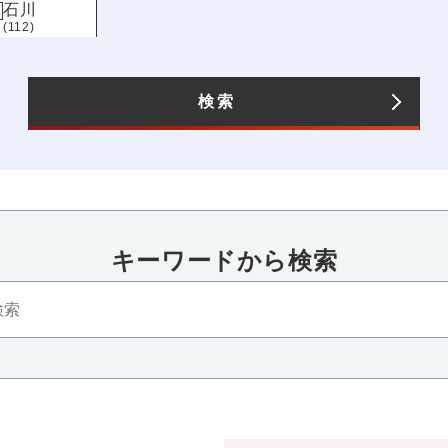
石川
(112)
長野
(123)
愛知
(196)
検索
キーワードから検索​
四国
近畿
香川
三重
滋賀
京都
大
(115)
(86)
(119)
(123)
(242
高知
兵庫
奈良
和歌山
(101)
(162)
(133)
(94)