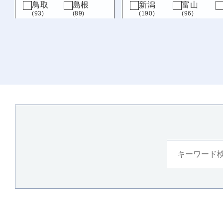
鳥取
島根
新潟
富山
(93)
(89)
(190)
(96)
岡山
広島
福井
山梨
(109)
(151)
(215)
(76)
山口
岐阜
静岡
(161)
(89)
(69)
九州・沖縄
福岡
佐賀
(320)
(79)
長崎
熊本
(122)
(217)
大分
宮崎
(163)
(139)
鹿児島
沖縄
(123)
(119)
徳島
(129)
愛媛
(110)