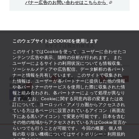
バナー広告のお問い合わせはこちらから
このウェブサイトはCOOKIEを使用します
当サイトは独立行政法人
このサイトではCookieを使って、ユーザーに合わせたコ
中小企業基盤整備機構が運営しています
ンテンツ広告や表示、随時の分析が行われます。 また
ユーザーによるサイトの利用状況についても情報収集、
ソーシャルメディアや広告配信、データ解析の各パート
ナーと情報を共有しています。 このサイトで収集され
経営課題解決メニュー
支援情報ヘッドライン
起業支援
た情報は、ユーザーが各パートナーに提供した他の情報
取組事例
や各パートナーのサービスを使用した際に収集された情
報と組み合わされ、各パートナーによって処理が異なり
ます。 なお、Cookieに関する同意内容の変更または改
役立つリンク集
サイトマップ
サイト利用条件
訂について、ヨーロッパ・アメリカ圏からアクセスされ
ている方は各ページに設置されているアイコン（画面左
SNS公式アカウント一覧
ウェブアクセシビリティ
下にある黒いアイコン）で変更が可能です。日本を含む
その他の地域からアクセスされている方はCookie宣言か
らいつでも行うことが可能です。 今回の概要、個人情
サイトポリシー・利用規約
報の取り扱い機構についてはサイトポリシー・利用規約
個人情報保護