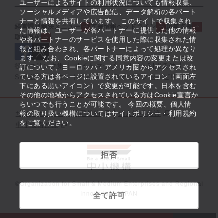
ユーザーによるサイトの利用状況についても情報収集、
ソーシャルメディアや広告配信、データ解析の各パート
ナーと情報を共有しています。 このサイトで収集され
経営課題解決メニュー
支援情報ヘッドライン
起業支援
た情報は、ユーザーが各パートナーに提供した他の情報
取組事例
や各パートナーのサービスを使用した際に収集された情
報と組み合わされ、各パートナーによって処理が異なり
ます。 なお、Cookieに関する同意内容の変更または改
役立つリンク集
サイトマップ
サイト利用条件
訂について、ヨーロッパ・アメリカ圏からアクセスされ
ている方は各ページに設置されているアイコン（画面左
SNS公式アカウント一覧
ウェブアクセシビリティ
下にある黒いアイコン）で変更が可能です。日本を含む
その他の地域からアクセスされている方はCookie宣言か
らいつでも行うことが可能です。 今回の概要、個人情
サイトポリシー・利用規約
報の取り扱い機構についてはサイトポリシー・利用規約
個人情報保護
をご覧ください。
中小機構とは
拒否
©Organization for Small & Medium Enterprises and Regional
Innovation, JAPAN
全て許可