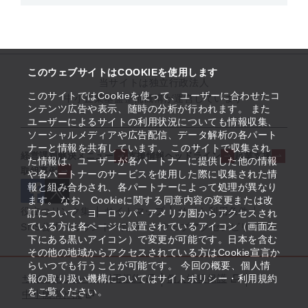
このウェブサイトはCOOKIEを使用します
当サイトは独立行政法人
このサイトではCookieを使って、ユーザーに合わせたコ
中小企業基盤整備機構が運営しています
ンテンツ広告や表示、随時の分析が行われます。 また
ユーザーによるサイトの利用状況についても情報収集、
ソーシャルメディアや広告配信、データ解析の各パート
ナーと情報を共有しています。 このサイトで収集され
経営課題解決メニュー
支援情報ヘッドライン
起業支援
た情報は、ユーザーが各パートナーに提供した他の情報
取組事例
や各パートナーのサービスを使用した際に収集された情
報と組み合わされ、各パートナーによって処理が異なり
ます。 なお、Cookieに関する同意内容の変更または改
役立つリンク集
サイトマップ
サイト利用条件
訂について、ヨーロッパ・アメリカ圏からアクセスされ
ている方は各ページに設置されているアイコン（画面左
SNS公式アカウント一覧
ウェブアクセシビリティ
下にある黒いアイコン）で変更が可能です。日本を含む
その他の地域からアクセスされている方はCookie宣言か
らいつでも行うことが可能です。 今回の概要、個人情
サイトポリシー・利用規約
報の取り扱い機構についてはサイトポリシー・利用規約
個人情報保護
をご覧ください。
中小機構とは