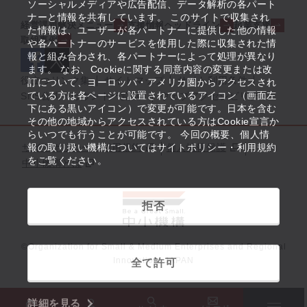
ソーシャルメディアや広告配信、データ解析の各パート
ナーと情報を共有しています。 このサイトで収集され
経営課題解決メニュー
支援情報ヘッドライン
起業支援
た情報は、ユーザーが各パートナーに提供した他の情報
取組事例
や各パートナーのサービスを使用した際に収集された情
報と組み合わされ、各パートナーによって処理が異なり
ます。 なお、Cookieに関する同意内容の変更または改
役立つリンク集
サイトマップ
サイト利用条件
訂について、ヨーロッパ・アメリカ圏からアクセスされ
ている方は各ページに設置されているアイコン（画面左
SNS公式アカウント一覧
ウェブアクセシビリティ
下にある黒いアイコン）で変更が可能です。日本を含む
その他の地域からアクセスされている方はCookie宣言か
らいつでも行うことが可能です。 今回の概要、個人情
サイトポリシー・利用規約
報の取り扱い機構についてはサイトポリシー・利用規約
個人情報保護
をご覧ください。
中小機構とは
拒否
©Organization for Small & Medium Enterprises and Regional
Innovation, JAPAN
全て許可
詳細を見る