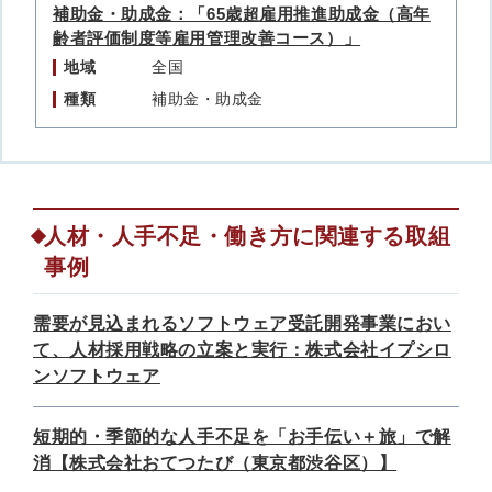
補助金・助成金：「65歳超雇用推進助成金（高年
齢者評価制度等雇用管理改善コース）」
地域
全国
種類
補助金・助成金
人材・人手不足・働き方に関連する取組
事例
需要が見込まれるソフトウェア受託開発事業におい
て、人材採用戦略の立案と実行：株式会社イプシロ
ンソフトウェア
短期的・季節的な人手不足を「お手伝い＋旅」で解
消【株式会社おてつたび（東京都渋谷区）】