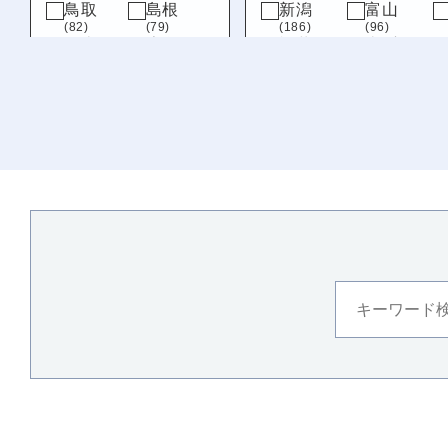
鳥取
島根
新潟
富山
(82)
(79)
(186)
(96)
岡山
広島
福井
山梨
(100)
(143)
(194)
(78)
山口
岐阜
静岡
(153)
(92)
(69)
九州・沖縄
福岡
佐賀
(316)
(71)
長崎
熊本
(114)
(204)
大分
宮崎
(159)
(132)
鹿児島
沖縄
(112)
(112)
徳島
(115)
愛媛
(99)