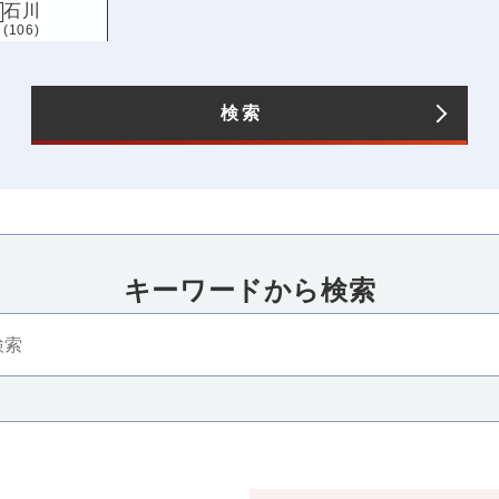
石川
(106)
長野
(122)
愛知
(191)
検索
キーワードから検索​
四国
近畿
香川
三重
滋賀
京都
大
(103)
(87)
(107)
(118)
(232
高知
兵庫
奈良
和歌山
(87)
(149)
(122)
(85)