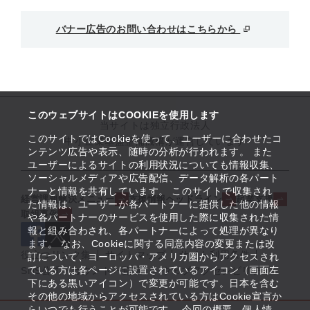
バナー広告のお問い合わせはこちらから
このウェブサイトはCOOKIEを使用します
当サイトは独立行政法人
このサイトではCookieを使って、ユーザーに合わせたコ
中小企業基盤整備機構が運営しています
ンテンツ広告や表示、随時の分析が行われます。 また
ユーザーによるサイトの利用状況についても情報収集、
ソーシャルメディアや広告配信、データ解析の各パート
ナーと情報を共有しています。 このサイトで収集され
経営課題解決メニュー
支援情報ヘッドライン
起業支援
た情報は、ユーザーが各パートナーに提供した他の情報
取組事例
や各パートナーのサービスを使用した際に収集された情
報と組み合わされ、各パートナーによって処理が異なり
ます。 なお、Cookieに関する同意内容の変更または改
役立つリンク集
サイトマップ
サイト利用条件
訂について、ヨーロッパ・アメリカ圏からアクセスされ
ている方は各ページに設置されているアイコン（画面左
SNS公式アカウント一覧
ウェブアクセシビリティ
下にある黒いアイコン）で変更が可能です。日本を含む
その他の地域からアクセスされている方はCookie宣言か
らいつでも行うことが可能です。 今回の概要、個人情