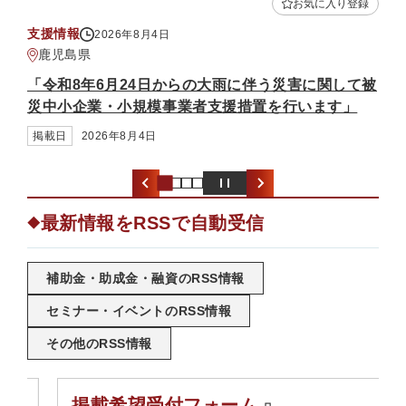
入り登録
お気に入り登録
補助金・助成金
2026年8月3日
熊本県
関して被
「中小企業省力化投資補助金（一般型）（第7回公
す」
募）」
掲載日
2026年8月3日
最新情報をRSSで自動受信
◆
補助金・助成金・融資のRSS情報
セミナー・イベントのRSS情報
その他のRSS情報
掲載希望受付フォーム