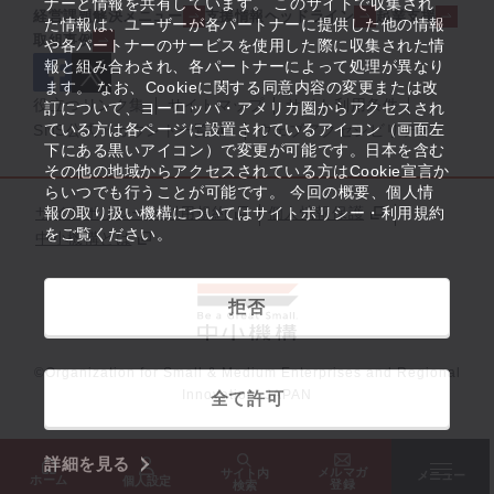
ナーと情報を共有しています。 このサイトで収集され
経営課題解決メニュー
支援情報ヘッドライン
起業支援
た情報は、ユーザーが各パートナーに提供した他の情報
取組事例
や各パートナーのサービスを使用した際に収集された情
報と組み合わされ、各パートナーによって処理が異なり
ます。 なお、Cookieに関する同意内容の変更または改
役立つリンク集
サイトマップ
サイト利用条件
訂について、ヨーロッパ・アメリカ圏からアクセスされ
ている方は各ページに設置されているアイコン（画面左
SNS公式アカウント一覧
ウェブアクセシビリティ
下にある黒いアイコン）で変更が可能です。日本を含む
その他の地域からアクセスされている方はCookie宣言か
らいつでも行うことが可能です。 今回の概要、個人情
サイトポリシー・利用規約
報の取り扱い機構についてはサイトポリシー・利用規約
個人情報保護
をご覧ください。
中小機構とは
拒否
©Organization for Small & Medium Enterprises and Regional
Innovation, JAPAN
全て許可
詳細を見る
メルマガ
サイト内
メニュー
ホーム
個人設定
登録
検索