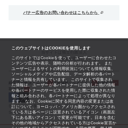
バナー広告のお問い合わせはこちらから
このウェブサイトはCOOKIEを使用します
当サイトは独立行政法人
このサイトではCookieを使って、ユーザーに合わせたコ
中小企業基盤整備機構が運営しています
ンテンツ広告や表示、随時の分析が行われます。 また
ユーザーによるサイトの利用状況についても情報収集、
ソーシャルメディアや広告配信、データ解析の各パート
ナーと情報を共有しています。 このサイトで収集され
経営課題解決メニュー
支援情報ヘッドライン
起業支援
た情報は、ユーザーが各パートナーに提供した他の情報
取組事例
や各パートナーのサービスを使用した際に収集された情
報と組み合わされ、各パートナーによって処理が異なり
ます。 なお、Cookieに関する同意内容の変更または改
役立つリンク集
サイトマップ
サイト利用条件
訂について、ヨーロッパ・アメリカ圏からアクセスされ
ている方は各ページに設置されているアイコン（画面左
SNS公式アカウント一覧
ウェブアクセシビリティ
下にある黒いアイコン）で変更が可能です。日本を含む
その他の地域からアクセスされている方はCookie宣言か